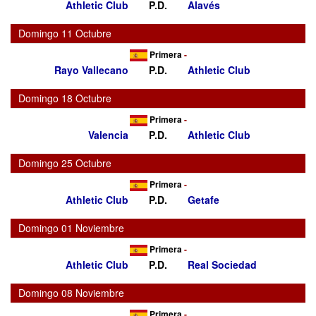
Athletic Club
P.D.
Alavés
Domingo 11 Octubre
Primera
-
Rayo Vallecano
P.D.
Athletic Club
Domingo 18 Octubre
Primera
-
Valencia
P.D.
Athletic Club
Domingo 25 Octubre
Primera
-
Athletic Club
P.D.
Getafe
Domingo 01 Noviembre
Primera
-
Athletic Club
P.D.
Real Sociedad
Domingo 08 Noviembre
Primera
-