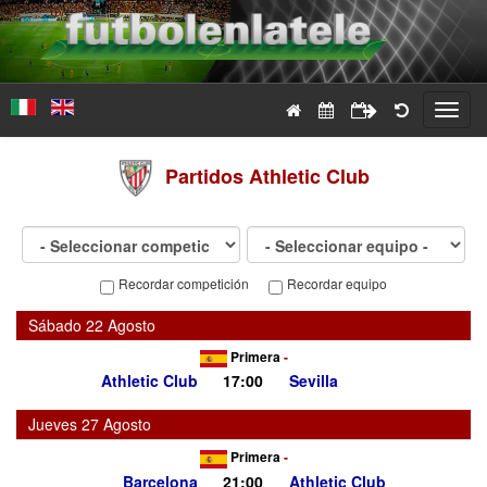
Toggl
navig
Partidos
Athletic Club
Recordar competición
Recordar equipo
Sábado 22 Agosto
Primera
-
Athletic Club
17:00
Sevilla
Jueves 27 Agosto
Primera
-
Barcelona
21:00
Athletic Club