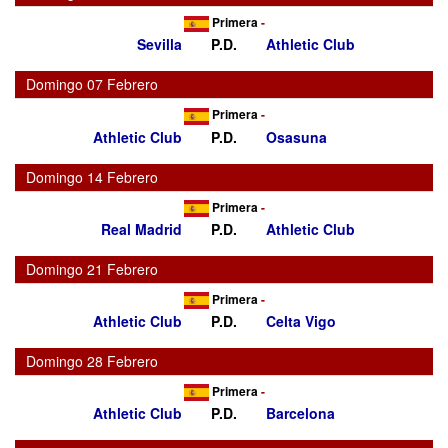
Primera
-
Sevilla
P.D.
Athletic Club
Domingo 07 Febrero
Primera
-
Athletic Club
P.D.
Osasuna
Domingo 14 Febrero
Primera
-
Real Madrid
P.D.
Athletic Club
Domingo 21 Febrero
Primera
-
Athletic Club
P.D.
Celta Vigo
Domingo 28 Febrero
Primera
-
Athletic Club
P.D.
Barcelona