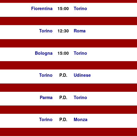
Fiorentina
15:00
Torino
Torino
12:30
Roma
Bologna
15:00
Torino
Torino
P.D.
Udinese
Parma
P.D.
Torino
Torino
P.D.
Monza