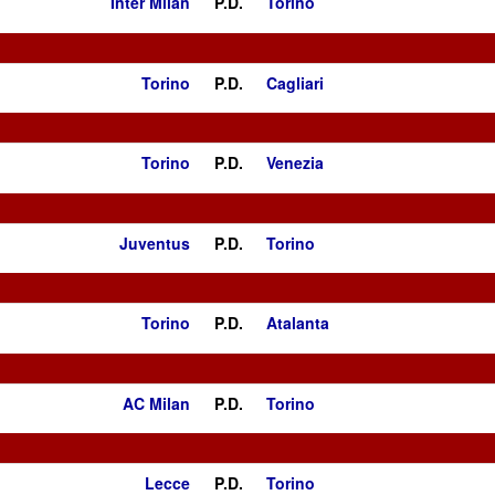
Inter Milan
P.D.
Torino
Torino
P.D.
Cagliari
Torino
P.D.
Venezia
Juventus
P.D.
Torino
Torino
P.D.
Atalanta
AC Milan
P.D.
Torino
Lecce
P.D.
Torino