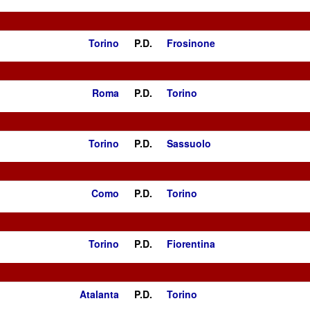
Torino
P.D.
Frosinone
Roma
P.D.
Torino
Torino
P.D.
Sassuolo
Como
P.D.
Torino
Torino
P.D.
Fiorentina
Atalanta
P.D.
Torino