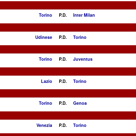
Torino
P.D.
Inter Milan
Udinese
P.D.
Torino
Torino
P.D.
Juventus
Lazio
P.D.
Torino
Torino
P.D.
Genoa
Venezia
P.D.
Torino