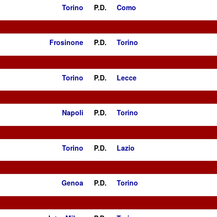
Torino
P.D.
Como
Frosinone
P.D.
Torino
Torino
P.D.
Lecce
Napoli
P.D.
Torino
Torino
P.D.
Lazio
Genoa
P.D.
Torino