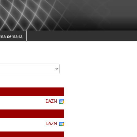
ima semana
DAZN
DAZN