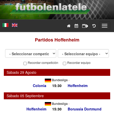
Toggl
navig
Partidos
Hoffenheim
Recordar competición
Recordar equipo
Sábado 29 Agosto
Bundesliga
-
Colonia
15:30
Hoffenheim
Sábado 05 Septiembre
Bundesliga
-
Hoffenheim
15:30
Borussia Dortmund