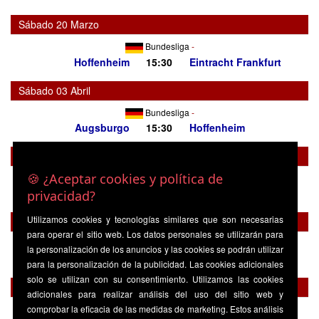
Sábado 20 Marzo
Bundesliga
-
Hoffenheim
15:30
Eintracht Frankfurt
Sábado 03 Abril
Bundesliga
-
Augsburgo
15:30
Hoffenheim
Sábado 10 Abril
🍪 ¿Aceptar cookies y política de
Bundesliga
-
Hoffenheim
15:30
Friburgo
privacidad?
Utilizamos cookies y tecnologías similares que son necesarias
Sábado 17 Abril
para operar el sitio web. Los datos personales se utilizarán para
Bundesliga
-
la personalización de los anuncios y las cookies se podrán utilizar
Bayern Munich
15:30
Hoffenheim
para la personalización de la publicidad. Las cookies adicionales
solo se utilizan con su consentimiento. Utilizamos las cookies
Sábado 24 Abril
adicionales para realizar análisis del uso del sitio web y
comprobar la eficacia de las medidas de marketing. Estos análisis
Bundesliga
-