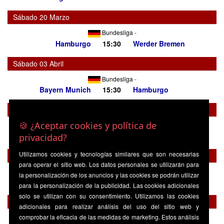
Sábado 20 Marzo
Bundesliga
-
Hamburgo
15:30
Werder Bremen
Sábado 03 Abril
Bundesliga
-
Bayern Munich
15:30
Hamburgo
Sábado 10 Abril
🍪 ¿Aceptar cookies y política de
Bundesliga
-
Hamburgo
15:30
Union Berlin
privacidad?
Utilizamos cookies y tecnologías similares que son necesarias
Sábado 17 Abril
para operar el sitio web. Los datos personales se utilizarán para
Bundesliga
-
la personalización de los anuncios y las cookies se podrán utilizar
Schalke 04
15:30
Hamburgo
para la personalización de la publicidad. Las cookies adicionales
solo se utilizan con su consentimiento. Utilizamos las cookies
Sábado 24 Abril
adicionales para realizar análisis del uso del sitio web y
comprobar la eficacia de las medidas de marketing. Estos análisis
Bundesliga
-