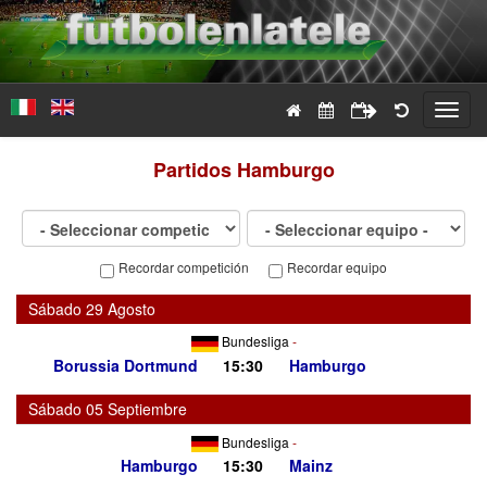
Toggl
navig
Partidos
Hamburgo
Recordar competición
Recordar equipo
Sábado 29 Agosto
Bundesliga
-
Borussia Dortmund
15:30
Hamburgo
Sábado 05 Septiembre
Bundesliga
-
Hamburgo
15:30
Mainz