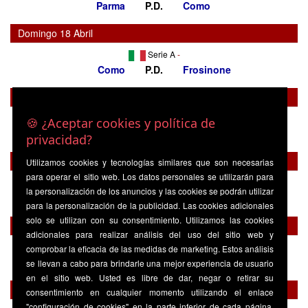
Parma
P.D.
Como
Domingo 18 Abril
Serie A
-
Como
P.D.
Frosinone
Domingo 25 Abril
Serie A
-
🍪 ¿Aceptar cookies y política de
Lazio
P.D.
Como
privacidad?
Domingo 02 Mayo
Utilizamos cookies y tecnologías similares que son necesarias
para operar el sitio web. Los datos personales se utilizarán para
Serie A
-
la personalización de los anuncios y las cookies se podrán utilizar
Como
P.D.
Inter Milan
para la personalización de la publicidad. Las cookies adicionales
solo se utilizan con su consentimiento. Utilizamos las cookies
Domingo 09 Mayo
adicionales para realizar análisis del uso del sitio web y
Serie A
-
comprobar la eficacia de las medidas de marketing. Estos análisis
Venezia
P.D.
Como
se llevan a cabo para brindarle una mejor experiencia de usuario
en el sitio web. Usted es libre de dar, negar o retirar su
Domingo 16 Mayo
consentimiento en cualquier momento utilizando el enlace
"configuración de cookies" en la parte inferior de cada página.