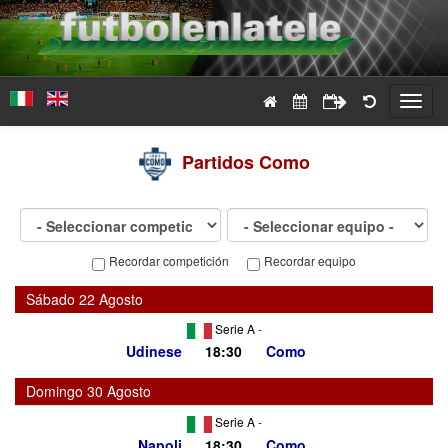
Toggl
navig
Partidos
Como
Recordar competición
Recordar equipo
Sábado 22 Agosto
Serie A
-
Udinese
18:30
Como
Domingo 30 Agosto
Serie A
-
Napoli
18:30
Como